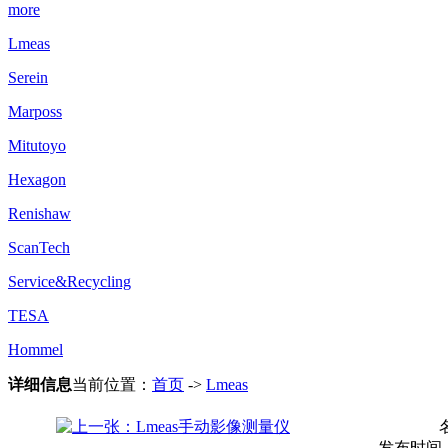
more
Lmeas
Serein
Marposs
Mitutoyo
Hexagon
Renishaw
ScanTech
Service&Recycling
TESA
Hommel
详细信息
当前位置：
首页
->
Lmeas
发布时间：20