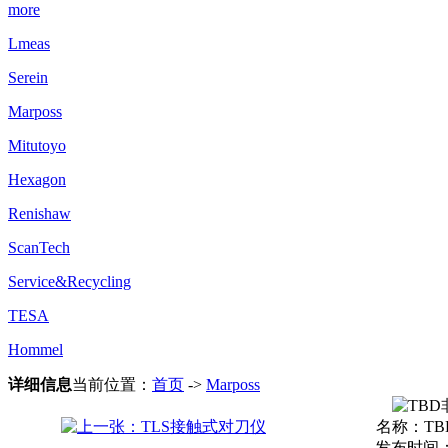
more
Lmeas
Serein
Marposs
Mitutoyo
Hexagon
Renishaw
ScanTech
Service&Recycling
TESA
Hommel
详细信息
当前位置：
首页
->
Marposs
名称：
T
发布时间：201