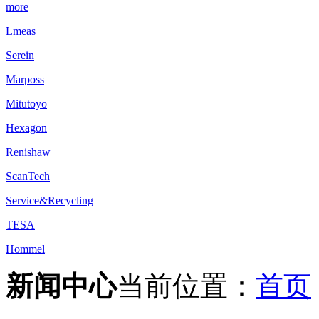
more
Lmeas
Serein
Marposs
Mitutoyo
Hexagon
Renishaw
ScanTech
Service&Recycling
TESA
Hommel
新闻中心
当前位置：
首页