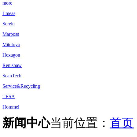
more
Lmeas
Serein
Marposs
Mitutoyo
Hexagon
Renishaw
ScanTech
Service&Recycling
TESA
Hommel
新闻中心
当前位置：
首页