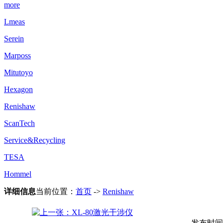
more
Lmeas
Serein
Marposs
Mitutoyo
Hexagon
Renishaw
ScanTech
Service&Recycling
TESA
Hommel
详细信息
当前位置：
首页
->
Renishaw
发布时间：20